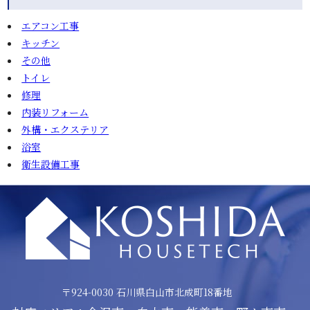
エアコン工事
キッチン
その他
トイレ
修理
内装リフォーム
外構・エクステリア
浴室
衛生設備工事
〒924-0030 ⽯川県⽩⼭市北成町18番地