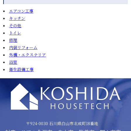
エアコン工事
キッチン
その他
トイレ
修理
内装リフォーム
外構・エクステリア
浴室
衛生設備工事
〒924-0030 ⽯川県⽩⼭市北成町18番地